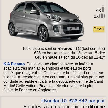
4x
1x
Devis
Tous les prix sont en
€ euros
TTC (tout compris)
€35
en basse saison du 13-avr au 15-déc
€40
en haute saison du 16-déc au 12-avr
KIA Picanto
Petite voiture citadine avec un intérieur
spacieux, très maniable, finitions et tableau de bord
esthétique et agréable. Cette voiture bénéficie d`un moteur
silencieux, économique en carburant, un vrai plus pour une
conduite agréable et partir à la découverte de l`ile de Saint
Martin! Cette voiture Picanto a été élue voiture la plus
fiable de l`année en Angleterre.
Hyundai i10, €36-€42 par jour
5 portes, automatique, air-conditionné