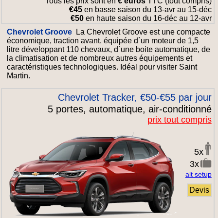
Tous les prix sont en
€ euros
TTC (tout compris)
€45
en basse saison du 13-avr au 15-déc
€50
en haute saison du 16-déc au 12-avr
Chevrolet Groove
La Chevrolet Groove est une compacte
économique, traction avant, équipée d`un moteur de 1,5
litre développant 110 chevaux, d`une boite automatique, de
la climatisation et de nombreux autres équipements et
caractéristiques technologiques. Idéal pour visiter Saint
Martin.
Chevrolet Tracker, €50-€55 par jour
5 portes, automatique, air-conditionné
prix tout compris
5x
3x
alt setup
Devis