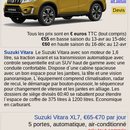
alt setup
Devis
Tous les prix sont en
€ euros
TTC (tout compris)
€55
en basse saison du 13-avr au 15-déc
€60
en haute saison du 16-déc au 12-avr
Suzuki Vitara
Le Suzuki Vitara avec son moteur de 1,6
litre, sa traction avant et sa transmission automatique avec
controle sequentielle est un SUV haut de gamme avec une
conduite confortable. Dispose d`une cabine spacieuse
avec un bon espace pour les jambes, la tête et une vision
panoramique. L`équipement comprend climatisation, radar
de recul, le démarrage par bouton-poussoir, le séquenceur
pour changement de vitesse et les jantes en alliage. Les
dossiers de siège divisés 60:40 se rabattent pour étendre
l`espace de coffre de 375 litres à 1200 litres. Economique
en carburant.
Suzuki Vitara XL7, €65-€70 par jour
5 portes, automatique, air-conditionné