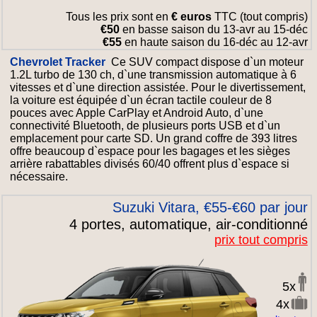
Tous les prix sont en
€ euros
TTC (tout compris)
€50
en basse saison du 13-avr au 15-déc
€55
en haute saison du 16-déc au 12-avr
Chevrolet Tracker
Ce SUV compact dispose d`un moteur
1.2L turbo de 130 ch, d`une transmission automatique à 6
vitesses et d`une direction assistée. Pour le divertissement,
la voiture est équipée d`un écran tactile couleur de 8
pouces avec Apple CarPlay et Android Auto, d`une
connectivité Bluetooth, de plusieurs ports USB et d`un
emplacement pour carte SD. Un grand coffre de 393 litres
offre beaucoup d`espace pour les bagages et les sièges
arrière rabattables divisés 60/40 offrent plus d`espace si
nécessaire.
Suzuki Vitara, €55-€60 par jour
4 portes, automatique, air-conditionné
prix tout compris
5x
4x